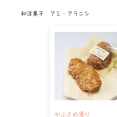
和洋菓子
アミ・アラニシ
やぶさめ通り