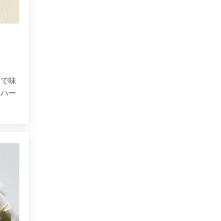
酒で味
のハー